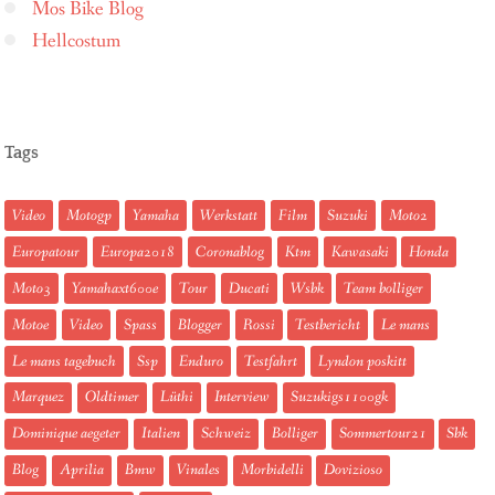
Mos Bike Blog
Hellcostum
Tags
Video
Motogp
Yamaha
Werkstatt
Film
Suzuki
Moto2
Europatour
Europa2018
Coronablog
Ktm
Kawasaki
Honda
Moto3
Yamahaxt600e
Tour
Ducati
Wsbk
Team bolliger
Motoe
Video
Spass
Blogger
Rossi
Testbericht
Le mans
Le mans tagebuch
Ssp
Enduro
Testfahrt
Lyndon poskitt
Marquez
Oldtimer
Lüthi
Interview
Suzukigs1100gk
Dominique aegeter
Italien
Schweiz
Bolliger
Sommertour21
Sbk
Blog
Aprilia
Bmw
Vinales
Morbidelli
Dovizioso