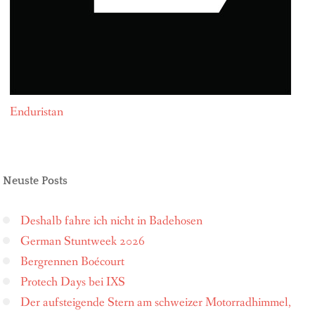
Enduristan
Neuste Posts
Deshalb fahre ich nicht in Badehosen
German Stuntweek 2026
Bergrennen Boécourt
Protech Days bei IXS
Der aufsteigende Stern am schweizer Motorradhimmel,