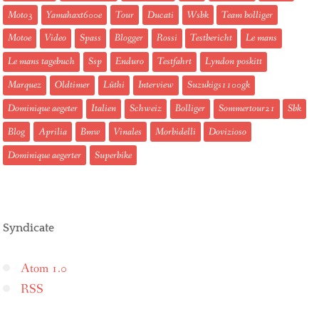
Moto3
Yamahaxt600e
Tour
Ducati
Wsbk
Team bolliger
Motoe
Video
Spass
Blogger
Rossi
Testbericht
Le mans
Le mans tagebuch
Ssp
Enduro
Testfahrt
Lyndon poskitt
Marquez
Oldtimer
Lüthi
Interview
Suzukigs1100gk
Dominique aegeter
Italien
Schweiz
Bolliger
Sommertour21
Sbk
Blog
Aprilia
Bmw
Vinales
Morbidelli
Dovizioso
Dominique aegerter
Superbike
Syndicate
Atom 1.0
RSS