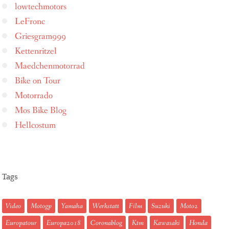
lowtechmotors
LeFronc
Griesgram999
Kettenritzel
Maedchenmotorrad
Bike on Tour
Motorrado
Mos Bike Blog
Hellcostum
Tags
Video
Motogp
Yamaha
Werkstatt
Film
Suzuki
Moto2
Europatour
Europa2018
Coronablog
Ktm
Kawasaki
Honda