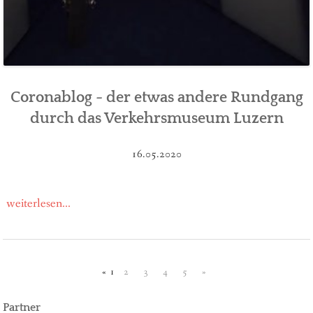
Coronablog - der etwas andere Rundgang
durch das Verkehrsmuseum Luzern
16.05.2020
weiterlesen...
«
1
2
3
4
5
»
Partner