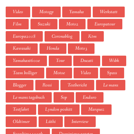
Video
Motogp
Yamaha
Werkstatt
Film
Suzuki
Moto2
Europatour
Europa2018
Coronablog
Ktm
Kawasaki
Honda
Moto3
Yamahaxt600e
Tour
Ducati
Wsbk
Team bolliger
Motoe
Video
Spass
Blogger
Rossi
Testbericht
Le mans
Le mans tagebuch
Ssp
Enduro
Testfahrt
Lyndon poskitt
Marquez
Oldtimer
Lüthi
Interview
Suzukigs1100gk
Dominique aegeter