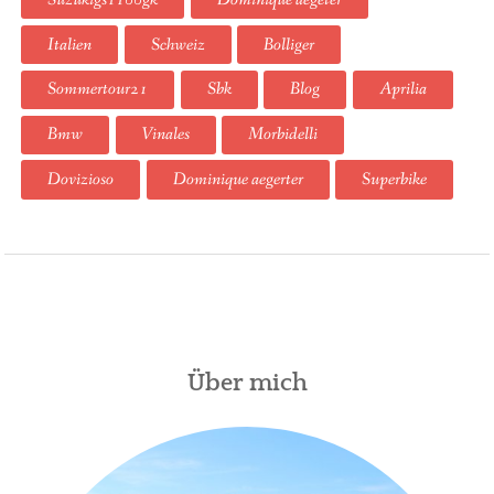
Italien
Schweiz
Bolliger
Sommertour21
Sbk
Blog
Aprilia
Bmw
Vinales
Morbidelli
Dovizioso
Dominique aegerter
Superbike
Über mich