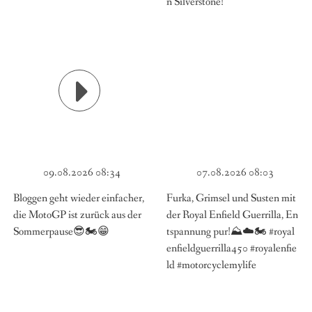
n Silverstone!
09.08.2026 08:34
07.08.2026 08:03
Bloggen geht wieder einfacher,
Furka, Grimsel und Susten mit
die MotoGP ist zurück aus der
der Royal Enfield Guerrilla, En
Sommerpause😎🏍️😁
tspannung pur!⛰️☁️🏍️ #royal
enfieldguerrilla450 #royalenfie
ld #motorcyclemylife