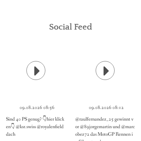
Social Feed
09.08.2026 08:56
09.08.2026 08:12
Sind 40 PS genug? 👇hier klick
@raulfernandez_25 gewinnt v
en👇 @ksr.swiss @royalenfield
or @89jorgemartin und @marc
dach
obez72 das MotoGP Rennen i