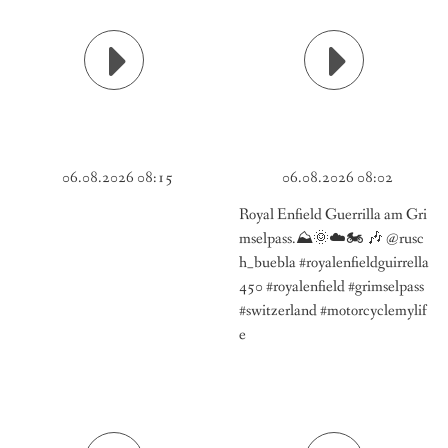
06.08.2026 08:15
06.08.2026 08:02
Royal Enfield Guerrilla am Gri
mselpass.⛰️🌞☁️🏍️ 🎶 @rusc
h_buebla #royalenfieldguirrella
450 #royalenfield #grimselpass
#switzerland #motorcyclemylif
e