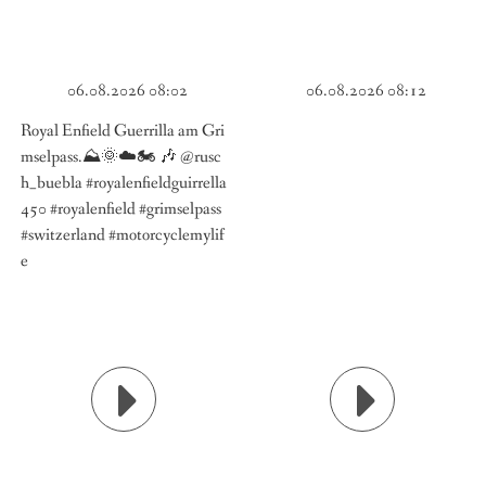
06.08.2026 08:02
06.08.2026 08:12
Royal Enfield Guerrilla am Gri
mselpass.⛰️🌞☁️🏍️ 🎶 @rusc
h_buebla #royalenfieldguirrella
450 #royalenfield #grimselpass
#switzerland #motorcyclemylif
e