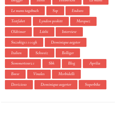
Blogger
Rossi
Testbericht
Le mans
Le mans tagebuch
Ssp
Enduro
Testfahrt
Lyndon poskitt
Marquez
Oldtimer
Lüthi
Interview
Suzukigs1100gk
Dominique aegeter
Italien
Schweiz
Bolliger
Sommertour21
Sbk
Blog
Aprilia
Bmw
Vinales
Morbidelli
Dovizioso
Dominique aegerter
Superbike