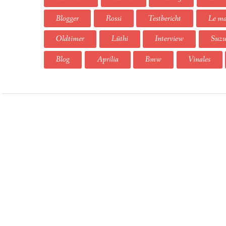
Blogger
Rossi
Testbericht
Le m
Oldtimer
Lüthi
Interview
Suzu
Blog
Aprilia
Bmw
Vinales