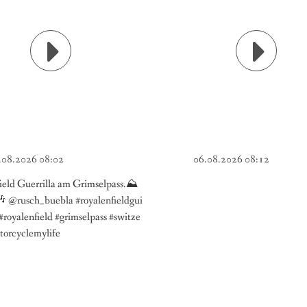
.08.2026 08:02
06.08.2026 08:12
ield Guerrilla am Grimselpass.⛰️
 @rusch_buebla #royalenfieldgui
#royalenfield #grimselpass #switze
torcyclemylife