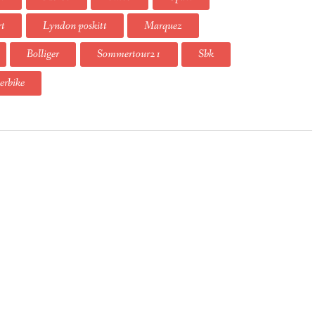
rt
Lyndon poskitt
Marquez
Bolliger
Sommertour21
Sbk
erbike