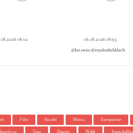
.08.2026 08:02
06.08.2026 08:53
@ksr.swiss @royalenfielddach
tt
Film
Suzuki
Moto2
Europatour
haxt600e
Tour
Ducati
Wsbk
Team bollig