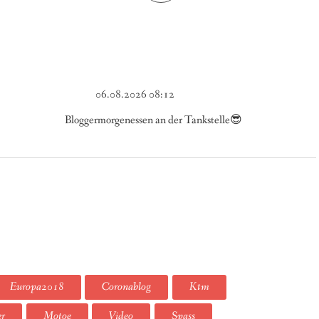
06.08.2026 08:12
Bloggermorgenessen an der Tankstelle😎
Europa2018
Coronablog
Ktm
er
Motoe
Video
Spass