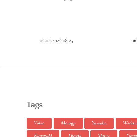
06.08.2026 08:25
06
Tags
Video
Motogp
Yamaha
Werksta
Kawasaki
Honda
Moto3
Yama