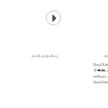
06.08.2026 08:15
06
Royal Enf
🌞☁️🏍️ 
rrella450 
rland #mo