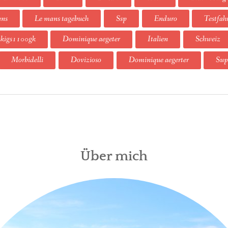
ans
Le mans tagebuch
Ssp
Enduro
Testfah
kigs1100gk
Dominique aegeter
Italien
Schweiz
Morbidelli
Dovizioso
Dominique aegerter
Sup
Über mich