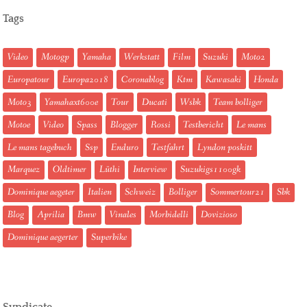
Tags
Video
Motogp
Yamaha
Werkstatt
Film
Suzuki
Moto2
Europatour
Europa2018
Coronablog
Ktm
Kawasaki
Honda
Moto3
Yamahaxt600e
Tour
Ducati
Wsbk
Team bolliger
Motoe
Video
Spass
Blogger
Rossi
Testbericht
Le mans
Le mans tagebuch
Ssp
Enduro
Testfahrt
Lyndon poskitt
Marquez
Oldtimer
Lüthi
Interview
Suzukigs1100gk
Dominique aegeter
Italien
Schweiz
Bolliger
Sommertour21
Sbk
Blog
Aprilia
Bmw
Vinales
Morbidelli
Dovizioso
Dominique aegerter
Superbike