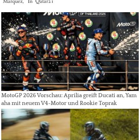
"Marquez, " In "Qatar21"
MotoGP 2026 Vorschau: Aprilia greift Ducati an, Yam
aha mit neuem V4-Motor und Rookie Toprak