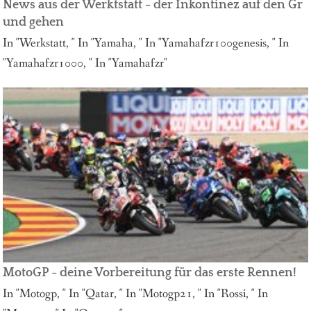
News aus der Werktstatt - der Inkontinez auf den Gr
und gehen
In "Werkstatt, " In "Yamaha, " In "Yamahafzr100genesis, " In
"Yamahafzr1000, " In "Yamahafzr"
MotoGP - deine Vorbereitung für das erste Rennen!
In "Motogp, " In "Qatar, " In "Motogp21, " In "Rossi, " In